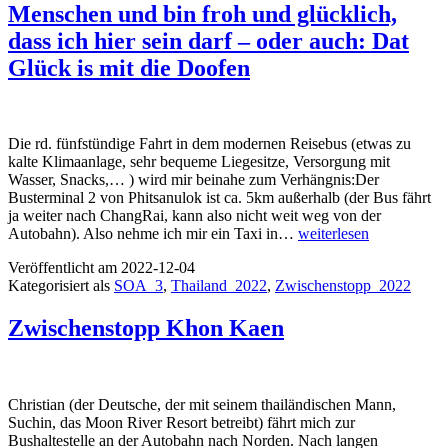
Menschen und bin froh und glücklich,
dass ich hier sein darf – oder auch: Dat
Glück is mit die Doofen
Die rd. fünfstündige Fahrt in dem modernen Reisebus (etwas zu
kalte Klimaanlage, sehr bequeme Liegesitze, Versorgung mit
Wasser, Snacks,… ) wird mir beinahe zum Verhängnis:Der
Busterminal 2 von Phitsanulok ist ca. 5km außerhalb (der Bus fährt
ja weiter nach ChangRai, kann also nicht weit weg von der
Ich
Autobahn). Also nehme ich mir ein Taxi in…
weiterlesen
verneige
Veröffentlicht am
2022-12-04
mich
Kategorisiert als
SOA_3
,
Thailand_2022
,
Zwischenstopp_2022
vor
diesen
tollen
Zwischenstopp Khon Kaen
Menschen
und
bin
froh
Christian (der Deutsche, der mit seinem thailändischen Mann,
und
Suchin, das Moon River Resort betreibt) fährt mich zur
glücklich,
Bushaltestelle an der Autobahn nach Norden. Nach langen