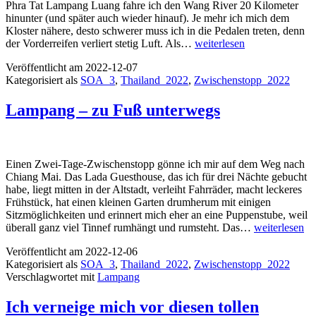
Phra Tat Lampang Luang fahre ich den Wang River 20 Kilometer
hinunter (und später auch wieder hinauf). Je mehr ich mich dem
Kloster nähere, desto schwerer muss ich in die Pedalen treten, denn
Lampang
der Vorderreifen verliert stetig Luft. Als…
weiterlesen
–
Veröffentlicht am
2022-12-07
mit
Kategorisiert als
SOA_3
,
Thailand_2022
,
Zwischenstopp_2022
dem
Fahrrad
unterwegs
Lampang – zu Fuß unterwegs
Einen Zwei-Tage-Zwischenstopp gönne ich mir auf dem Weg nach
Chiang Mai. Das Lada Guesthouse, das ich für drei Nächte gebucht
habe, liegt mitten in der Altstadt, verleiht Fahrräder, macht leckeres
Frühstück, hat einen kleinen Garten drumherum mit einigen
Sitzmöglichkeiten und erinnert mich eher an eine Puppenstube, weil
Lampang
überall ganz viel Tinnef rumhängt und rumsteht. Das…
weiterlesen
–
Veröffentlicht am
2022-12-06
zu
Kategorisiert als
SOA_3
,
Thailand_2022
,
Zwischenstopp_2022
Fuß
Verschlagwortet mit
Lampang
unterwegs
Ich verneige mich vor diesen tollen