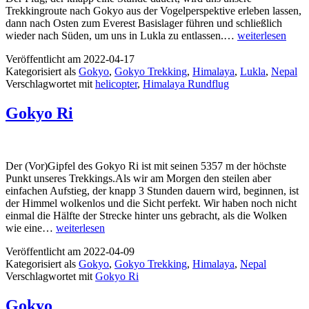
Trekkingroute nach Gokyo aus der Vogelperspektive erleben lassen,
dann nach Osten zum Everest Basislager führen und schließlich
Namche
wieder nach Süden, um uns in Lukla zu entlassen.…
weiterlesen
Bazar
Veröffentlicht am
2022-04-17
–
Kategorisiert als
Gokyo
,
Gokyo Trekking
,
Himalaya
,
Lukla
,
Nepal
Gokyo
Verschlagwortet mit
helicopter
,
Himalaya Rundflug
–
Everest
Basecamp
Gokyo Ri
–
Lukla
by
Helicopter
Der (Vor)Gipfel des Gokyo Ri ist mit seinen 5357 m der höchste
Punkt unseres Trekkings.Als wir am Morgen den steilen aber
einfachen Aufstieg, der knapp 3 Stunden dauern wird, beginnen, ist
der Himmel wolkenlos und die Sicht perfekt. Wir haben noch nicht
einmal die Hälfte der Strecke hinter uns gebracht, als die Wolken
Gokyo
wie eine…
weiterlesen
Ri
Veröffentlicht am
2022-04-09
Kategorisiert als
Gokyo
,
Gokyo Trekking
,
Himalaya
,
Nepal
Verschlagwortet mit
Gokyo Ri
Gokyo