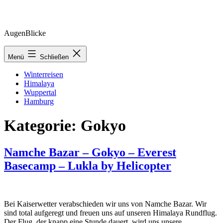
Zum
AugenBlicke
Inhalt
springen
Menü
Schließen
Winterreisen
Himalaya
Wuppertal
Hamburg
Kategorie:
Gokyo
Namche Bazar – Gokyo – Everest
Basecamp – Lukla by Helicopter
Bei Kaiserwetter verabschieden wir uns von Namche Bazar. Wir
sind total aufgeregt und freuen uns auf unseren Himalaya Rundflug.
Der Flug, der knapp eine Stunde dauert, wird uns unsere