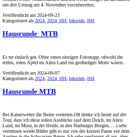
um den Umzug am 4. November vorzubereiten.
Veröffentlicht am
2024-09-23
Kategorisiert als
2024
,
2024_HH
,
bikeride
,
HH
Hausrunde_MTB
Es tut einfach gut. Ohne einen einzigen Fotostopp, obwohl die
reifen, roten Äpfel im Alten Land ein großartiges Motiv wären.
Veröffentlicht am
2024-09-07
Kategorisiert als
2024
,
2024_HH
,
bikeride
,
HH
Hausrunde MTB
Bei Kaiserwetter die Beine vertreten.Oft denke ich heute auf der
Tour, dass ich diese tollen Ausblicke (auf dem Deich, im Alten
Land, im Moor, in der Heide, in den Harburger Bergen, …) sehr
vermissen werde.Bilder gibt es nur von der kurzen Pause vor dem
H
Anstieg in die Schwarzen Berge. Ich sehe verdammt alt aus, aber…