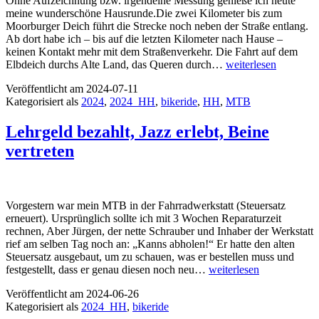
Ohne Aufzeichnung bzw. irgendeine Messung genieße ich heute
meine wunderschöne Hausrunde.Die zwei Kilometer bis zum
Moorburger Deich führt die Strecke noch neben der Straße entlang.
Ab dort habe ich – bis auf die letzten Kilometer nach Hause –
keinen Kontakt mehr mit dem Straßenverkehr. Die Fahrt auf dem
Hausrunde
Elbdeich durchs Alte Land, das Queren durch…
weiterlesen
–
Veröffentlicht am
2024-07-11
MTB
Kategorisiert als
2024
,
2024_HH
,
bikeride
,
HH
,
MTB
Lehrgeld bezahlt, Jazz erlebt, Beine
vertreten
Vorgestern war mein MTB in der Fahrradwerkstatt (Steuersatz
erneuert). Ursprünglich sollte ich mit 3 Wochen Reparaturzeit
rechnen, Aber Jürgen, der nette Schrauber und Inhaber der Werkstatt
rief am selben Tag noch an: „Kanns abholen!“ Er hatte den alten
Steuersatz ausgebaut, um zu schauen, was er bestellen muss und
Lehrgeld
festgestellt, dass er genau diesen noch neu…
weiterlesen
bezahlt,
Veröffentlicht am
2024-06-26
Jazz
Kategorisiert als
2024_HH
,
bikeride
erlebt,