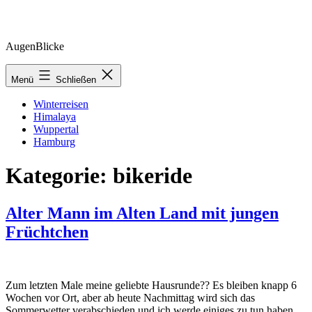
Zum
AugenBlicke
Inhalt
springen
Menü
Schließen
Winterreisen
Himalaya
Wuppertal
Hamburg
Kategorie:
bikeride
Alter Mann im Alten Land mit jungen
Früchtchen
Zum letzten Male meine geliebte Hausrunde?? Es bleiben knapp 6
Wochen vor Ort, aber ab heute Nachmittag wird sich das
Sommerwetter verabschieden und ich werde einiges zu tun haben,