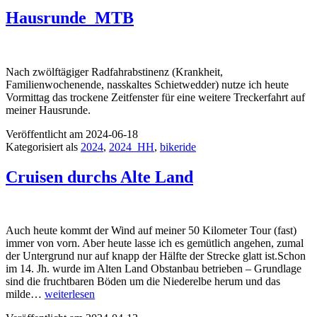
Beine
vertreten
Hausrunde_MTB
Nach zwölftägiger Radfahrabstinenz (Krankheit,
Familienwochenende, nasskaltes Schietwedder) nutze ich heute
Vormittag das trockene Zeitfenster für eine weitere Treckerfahrt auf
meiner Hausrunde.
Veröffentlicht am
2024-06-18
Kategorisiert als
2024
,
2024_HH
,
bikeride
Cruisen durchs Alte Land
Auch heute kommt der Wind auf meiner 50 Kilometer Tour (fast)
immer von vorn. Aber heute lasse ich es gemütlich angehen, zumal
der Untergrund nur auf knapp der Hälfte der Strecke glatt ist.Schon
im 14. Jh. wurde im Alten Land Obstanbau betrieben – Grundlage
sind die fruchtbaren Böden um die Niederelbe herum und das
Cruisen
milde…
weiterlesen
durchs