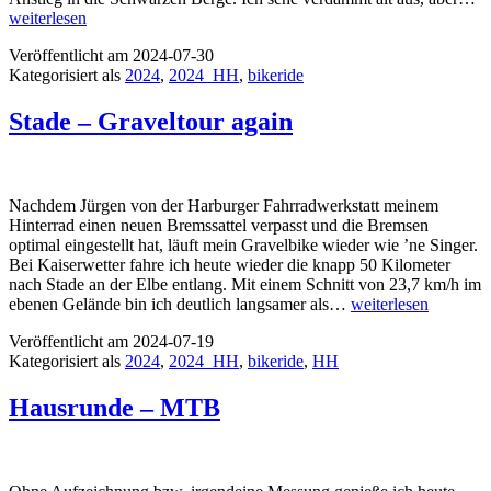
M
weiterlesen
Veröffentlicht am
2024-07-30
Kategorisiert als
2024
,
2024_HH
,
bikeride
Stade – Graveltour again
Nachdem Jürgen von der Harburger Fahrradwerkstatt meinem
Hinterrad einen neuen Bremssattel verpasst und die Bremsen
optimal eingestellt hat, läuft mein Gravelbike wieder wie ’ne Singer.
Bei Kaiserwetter fahre ich heute wieder die knapp 50 Kilometer
nach Stade an der Elbe entlang. Mit einem Schnitt von 23,7 km/h im
Stade
ebenen Gelände bin ich deutlich langsamer als…
weiterlesen
–
Veröffentlicht am
2024-07-19
Graveltour
Kategorisiert als
2024
,
2024_HH
,
bikeride
,
HH
again
Hausrunde – MTB