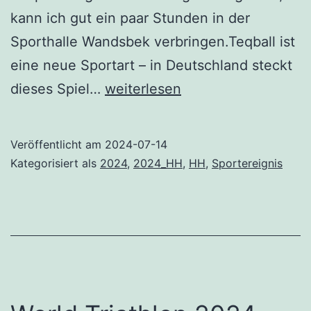
kann ich gut ein paar Stunden in der
Sporthalle Wandsbek verbringen.Teqball ist
eine neue Sportart – in Deutschland steckt
Teqball
dieses Spiel…
weiterlesen
–
Endspiele
Veröffentlicht am
2024-07-14
zur
Kategorisiert als
2024
,
2024_HH
,
HH
,
Sportereignis
Deutschen
Meisterschaft