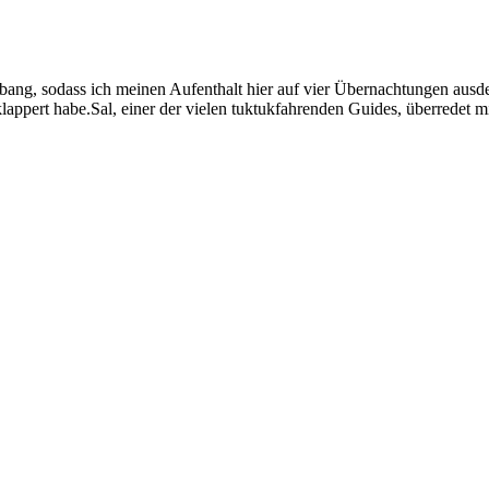
Kim
ang, sodass ich meinen Aufenthalt hier auf vier Übernachtungen ausdehn
klappert habe.Sal, einer der vielen tuktukfahrenden Guides, überred