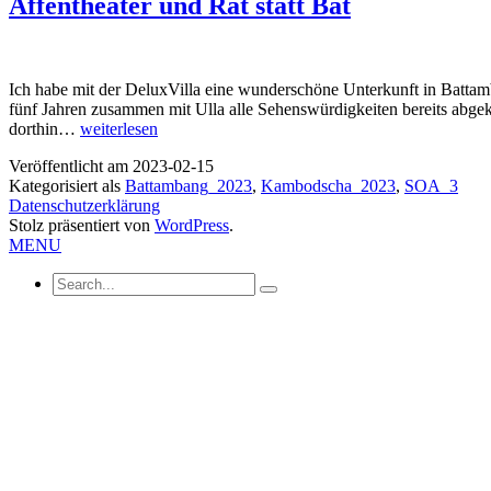
Affentheater und Rat statt Bat
Ich habe mit der DeluxVilla eine wunderschöne Unterkunft in Battamb
fünf Jahren zusammen mit Ulla alle Sehenswürdigkeiten bereits abge
Affentheater
dorthin…
weiterlesen
und
Veröffentlicht am
2023-02-15
Rat
Kategorisiert als
Battambang_2023
,
Kambodscha_2023
,
SOA_3
statt
Datenschutzerklärung
Bat
Stolz präsentiert von
WordPress
.
MENU
Search