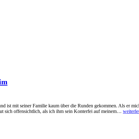
Kim
 ist mit seiner Familie kaum über die Runden gekommen. Als er mich 
Country
eut sich offensichtlich, als ich ihm sein Konterfei auf meinem…
weiterle
and
local
product
tour
mit