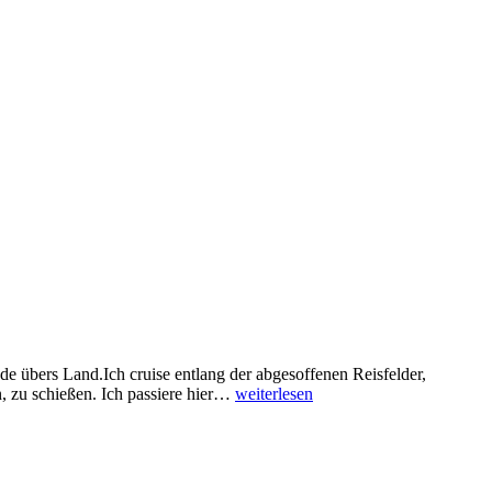
 übers Land.Ich cruise entlang der abgesoffenen Reisfelder,
Land-
n, zu schießen. Ich passiere hier…
weiterlesen
und
Bodenpartie