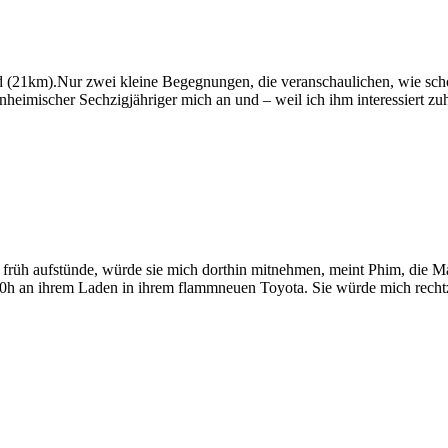
 (21km).Nur zwei kleine Begegnungen, die veranschaulichen, wie schön e
nheimischer Sechzigjähriger mich an und – weil ich ihm interessiert 
üh aufstünde, würde sie mich dorthin mitnehmen, meint Phim, die Ma
:00h an ihrem Laden in ihrem flammneuen Toyota. Sie würde mich rec