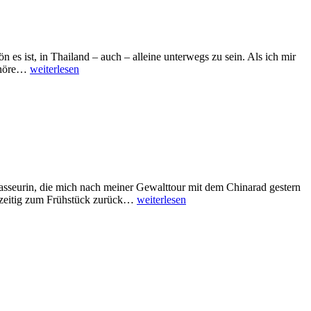
s ist, in Thailand – auch – alleine unterwegs zu sein. Als ich mir
Zweite
zuhöre…
weiterlesen
Phimai
Landpartie
sseurin, die mich nach meiner Gewalttour mit dem Chinarad gestern
Von
htzeitig zum Frühstück zurück…
weiterlesen
wegen
Ruhetag