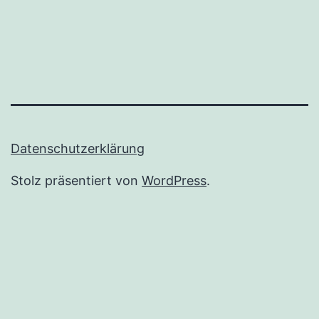
Sardinenbüchse
statt
romantischer
Slowboat
Tour
den
Datenschutzerklärung
Mekong
runter
Stolz präsentiert von
WordPress
.