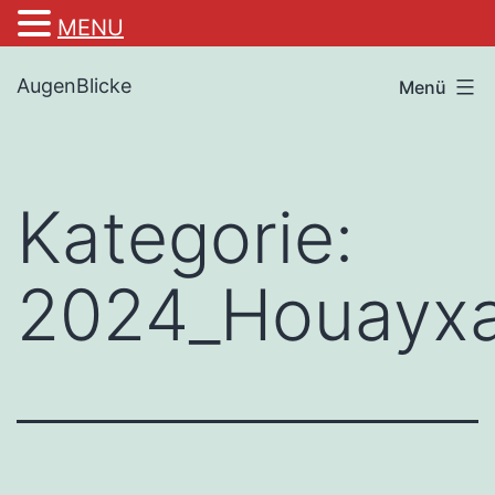
MENU
Zum
AugenBlicke
Menü
Inhalt
springen
Kategorie:
2024_Houayxa