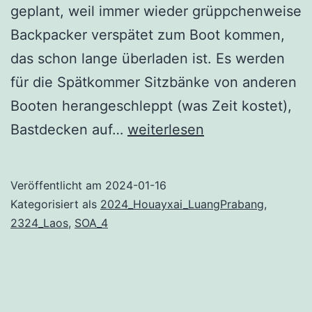
geplant, weil immer wieder grüppchenweise
Backpacker verspätet zum Boot kommen,
das schon lange überladen ist. Es werden
für die Spätkommer Sitzbänke von anderen
Booten herangeschleppt (was Zeit kostet),
Wie
Bastdecken auf…
weiterlesen
im
falschen
Veröffentlicht am
2024-01-16
Film
Kategorisiert als
2024_Houayxai_LuangPrabang
,
–
2324_Laos
,
SOA_4
Ballermann
in
der