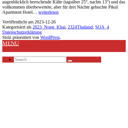
augenblicklich herrschende Kälte (tagsüber 25°, nachts 13°) und das
vollkommen überbewertete, aber für drei Nächte gebuchte Pikul
Nong
Apartment Hotel…
weiterlesen
Khai
Veröffentlicht am
2023-12-26
Kategorisiert als
2023_Nong_Khai
,
2324Thailand
,
SOA_4
Datenschutzerklärung
Stolz präsentiert von
WordPress
.
MENU
Search