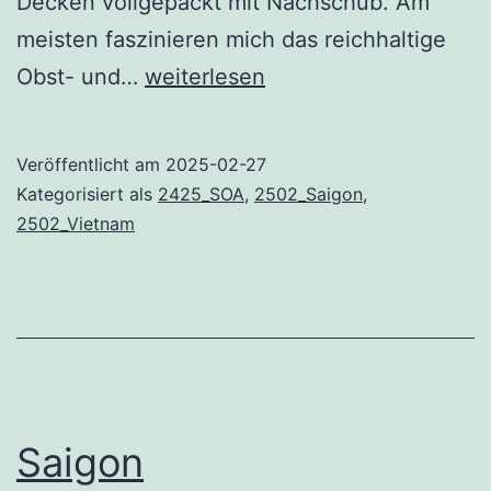
Decken vollgepackt mit Nachschub. Am
meisten faszinieren mich das reichhaltige
Saigon
Obst- und…
weiterlesen
–
Cho
Veröffentlicht am
2025-02-27
Lon
Kategorisiert als
2425_SOA
,
2502_Saigon
,
2502_Vietnam
Saigon