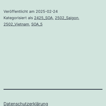
–
Ho
Veröffentlicht am
2025-02-24
Chi
Kategorisiert als
2425_SOA
,
2502_Saigon
,
Minh
2502_Vietnam
,
SOA_5
City
Datenschutzerklärung