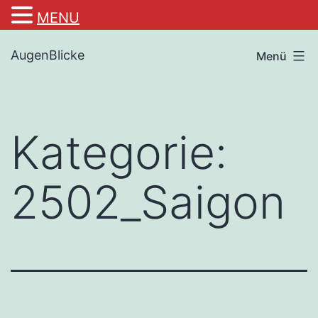
MENU
Zum
AugenBlicke
Menü
Inhalt
springen
Kategorie:
2502_Saigon