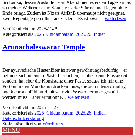
Sri Lanka, dessen Ausläufer vom Abend meines ersten Tages an bis
zu meiner Weiterreise am Sonntag starke Stürme und Regen ohne
Ende bringt. Zudem ist Nizars AirBnB überhaupt nicht geeignet,
Chidambaram
zwei Regentage gemütlich auszusitzen. Es ist zwar…
weiterlesen
Veröffentlicht am
2025-11-29
Kategorisiert als
2025_Chidambaram
,
2025/26_Indien
Arunachaleswarar Temple
Der ayurvedische Hustenlöser ist zwar gewöhnungsbedürftig – er
befindet sich in einem Plastikfläschchen, ist aber keine Flüssigkeit
sondern hat eher die Konsistenz einer Paste, sodass ich mir eine
Portion in den Mundraum drücken muss, die sich intensiv muffig
und klebrig anfühlt und mit sehr viel Wasser herunter gespült
Arunachaleswarar
werden muss – aber er tut ohne…
weiterlesen
Temple
Veröffentlicht am
2025-11-27
Kategorisiert als
2025_Chidambaram
,
2025/26_Indien
Datenschutzerklärung
Stolz präsentiert von
WordPress
.
MENU