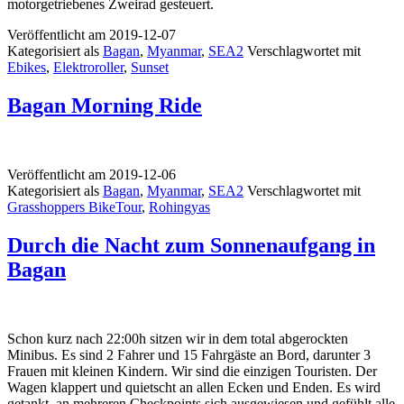
motorgetriebenes Zweirad gesteuert.
Veröffentlicht am
2019-12-07
Kategorisiert als
Bagan
,
Myanmar
,
SEA2
Verschlagwortet mit
Ebikes
,
Elektroroller
,
Sunset
Bagan Morning Ride
Veröffentlicht am
2019-12-06
Kategorisiert als
Bagan
,
Myanmar
,
SEA2
Verschlagwortet mit
Grasshoppers BikeTour
,
Rohingyas
Durch die Nacht zum Sonnenaufgang in
Bagan
Schon kurz nach 22:00h sitzen wir in dem total abgerockten
Minibus. Es sind 2 Fahrer und 15 Fahrgäste an Bord, darunter 3
Frauen mit kleinen Kindern. Wir sind die einzigen Touristen. Der
Wagen klappert und quietscht an allen Ecken und Enden. Es wird
getankt, an mehreren Checkpoints sich ausgewiesen und gefühlt alle