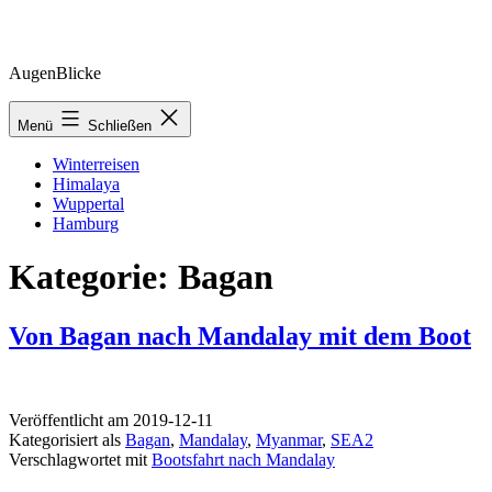
Zum
AugenBlicke
Inhalt
springen
Menü
Schließen
Winterreisen
Himalaya
Wuppertal
Hamburg
Kategorie:
Bagan
Von Bagan nach Mandalay mit dem Boot
Veröffentlicht am
2019-12-11
Kategorisiert als
Bagan
,
Mandalay
,
Myanmar
,
SEA2
Verschlagwortet mit
Bootsfahrt nach Mandalay