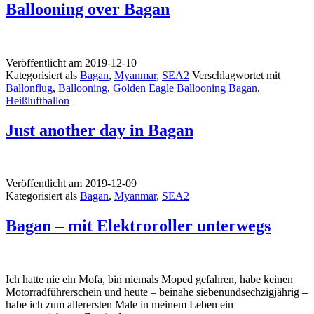
Ballooning over Bagan
Veröffentlicht am
2019-12-10
Kategorisiert als
Bagan
,
Myanmar
,
SEA2
Verschlagwortet mit
Ballonflug
,
Ballooning
,
Golden Eagle Ballooning Bagan
,
Heißluftballon
Just another day in Bagan
Veröffentlicht am
2019-12-09
Kategorisiert als
Bagan
,
Myanmar
,
SEA2
Bagan – mit Elektroroller unterwegs
Ich hatte nie ein Mofa, bin niemals Moped gefahren, habe keinen
Motorradführerschein und heute – beinahe siebenundsechzigjährig –
habe ich zum allerersten Male in meinem Leben ein