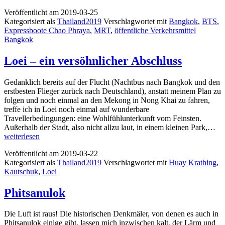
Veröffentlicht am
2019-03-25
Kategorisiert als
Thailand2019
Verschlagwortet mit
Bangkok
,
BTS
,
Expressboote Chao Phraya
,
MRT
,
öffentliche Verkehrsmittel
Bangkok
Loei – ein versöhnlicher Abschluss
Gedanklich bereits auf der Flucht (Nachtbus nach Bangkok und den
erstbesten Flieger zurück nach Deutschland), anstatt meinem Plan zu
folgen und noch einmal an den Mekong in Nong Khai zu fahren,
treffe ich in Loei noch einmal auf wunderbare
Travellerbedingungen: eine Wohlfühlunterkunft vom Feinsten.
Lo
Außerhalb der Stadt, also nicht allzu laut, in einem kleinen Park,…
–
weiterlesen
ein
Veröffentlicht am
2019-03-22
ver
Kategorisiert als
Thailand2019
Verschlagwortet mit
Huay Krathing
,
Ab
Kautschuk
,
Loei
Phitsanulok
Die Luft ist raus! Die historischen Denkmäler, von denen es auch in
Phitsanulok einige gibt, lassen mich inzwischen kalt, der Lärm und