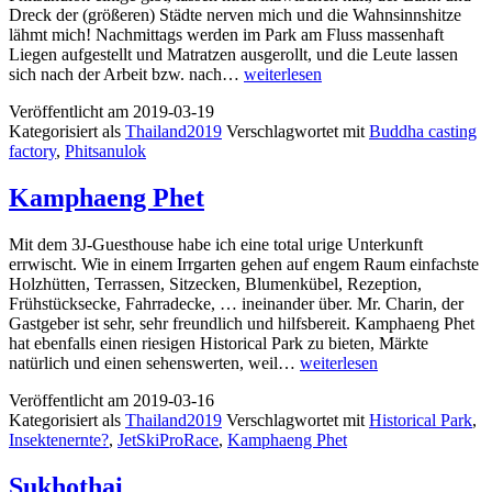
Dreck der (größeren) Städte nerven mich und die Wahnsinnshitze
lähmt mich! Nachmittags werden im Park am Fluss massenhaft
Liegen aufgestellt und Matratzen ausgerollt, und die Leute lassen
Phitsanulok
sich nach der Arbeit bzw. nach…
weiterlesen
Veröffentlicht am
2019-03-19
Kategorisiert als
Thailand2019
Verschlagwortet mit
Buddha casting
factory
,
Phitsanulok
Kamphaeng Phet
Mit dem 3J-Guesthouse habe ich eine total urige Unterkunft
errwischt. Wie in einem Irrgarten gehen auf engem Raum einfachste
Holzhütten, Terrassen, Sitzecken, Blumenkübel, Rezeption,
Frühstücksecke, Fahrradecke, … ineinander über. Mr. Charin, der
Gastgeber ist sehr, sehr freundlich und hilfsbereit. Kamphaeng Phet
hat ebenfalls einen riesigen Historical Park zu bieten, Märkte
Kamphaeng
natürlich und einen sehenswerten, weil…
weiterlesen
Phet
Veröffentlicht am
2019-03-16
Kategorisiert als
Thailand2019
Verschlagwortet mit
Historical Park
,
Insektenernte?
,
JetSkiProRace
,
Kamphaeng Phet
Sukhothai