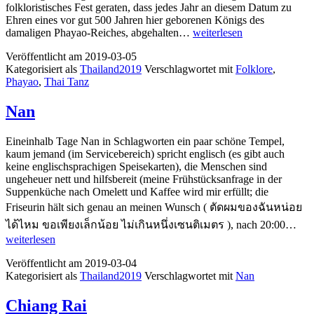
folkloristisches Fest geraten, dass jedes Jahr an diesem Datum zu
Ehren eines vor gut 500 Jahren hier geborenen Königs des
Phayao
damaligen Phayao-Reiches, abgehalten…
weiterlesen
Veröffentlicht am
2019-03-05
Kategorisiert als
Thailand2019
Verschlagwortet mit
Folklore
,
Phayao
,
Thai Tanz
Nan
Eineinhalb Tage Nan in Schlagworten ein paar schöne Tempel,
kaum jemand (im Servicebereich) spricht englisch (es gibt auch
keine englischsprachigen Speisekarten), die Menschen sind
ungeheuer nett und hilfsbereit (meine Frühstücksanfrage in der
Suppenküche nach Omelett und Kaffee wird mir erfüllt; die
Friseurin hält sich genau an meinen Wunsch ( ตัดผมของฉันหน่อย
Na
ได้ไหม ขอเพียงเล็กน้อย ไม่เกินหนึ่งเซนติเมตร ), nach 20:00…
weiterlesen
Veröffentlicht am
2019-03-04
Kategorisiert als
Thailand2019
Verschlagwortet mit
Nan
Chiang Rai