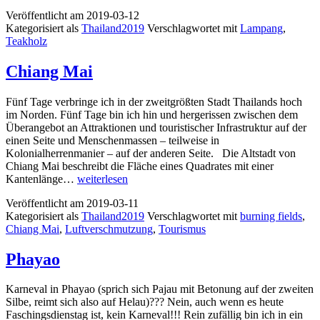
Zwischenst
Veröffentlicht am
2019-03-12
auf
Kategorisiert als
Thailand2019
Verschlagwortet mit
Lampang
,
dem
Teakholz
Weg
nach
Sukhothai
Chiang Mai
Fünf Tage verbringe ich in der zweitgrößten Stadt Thailands hoch
im Norden. Fünf Tage bin ich hin und hergerissen zwischen dem
Überangebot an Attraktionen und touristischer Infrastruktur auf der
einen Seite und Menschenmassen – teilweise in
Kolonialherrenmanier – auf der anderen Seite. Die Altstadt von
Chiang Mai beschreibt die Fläche eines Quadrates mit einer
Chiang
Kantenlänge…
weiterlesen
Mai
Veröffentlicht am
2019-03-11
Kategorisiert als
Thailand2019
Verschlagwortet mit
burning fields
,
Chiang Mai
,
Luftverschmutzung
,
Tourismus
Phayao
Karneval in Phayao (sprich sich Pajau mit Betonung auf der zweiten
Silbe, reimt sich also auf Helau)??? Nein, auch wenn es heute
Faschingsdienstag ist, kein Karneval!!! Rein zufällig bin ich in ein