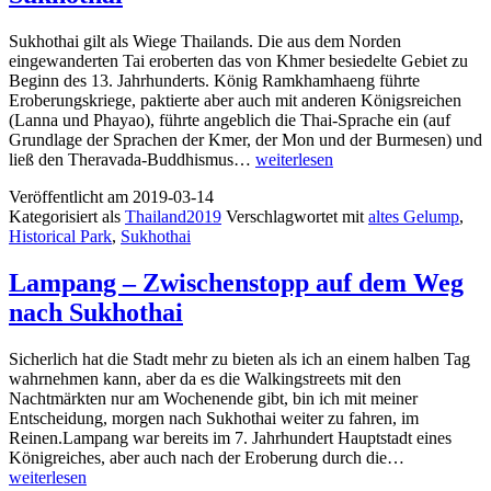
Sukhothai gilt als Wiege Thailands. Die aus dem Norden
eingewanderten Tai eroberten das von Khmer besiedelte Gebiet zu
Beginn des 13. Jahrhunderts. König Ramkhamhaeng führte
Eroberungskriege, paktierte aber auch mit anderen Königsreichen
(Lanna und Phayao), führte angeblich die Thai-Sprache ein (auf
Grundlage der Sprachen der Kmer, der Mon und der Burmesen) und
Sukhothai
ließ den Theravada-Buddhismus…
weiterlesen
Veröffentlicht am
2019-03-14
Kategorisiert als
Thailand2019
Verschlagwortet mit
altes Gelump
,
Historical Park
,
Sukhothai
Lampang – Zwischenstopp auf dem Weg
nach Sukhothai
Sicherlich hat die Stadt mehr zu bieten als ich an einem halben Tag
wahrnehmen kann, aber da es die Walkingstreets mit den
Nachtmärkten nur am Wochenende gibt, bin ich mit meiner
Entscheidung, morgen nach Sukhothai weiter zu fahren, im
Reinen.Lampang war bereits im 7. Jahrhundert Hauptstadt eines
Lampang
Königreiches, aber auch nach der Eroberung durch die…
–
weiterlesen