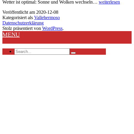
von
Wetter ist optimal: Sonne und Wolken wechseln…
weiterlesen
Arure
Veröffentlicht am
2020-12-08
nach
Kategorisiert als
Vallehermoso
Vallehermoso
Datenschutzerklärung
Stolz präsentiert von
WordPress
.
MENU
Search