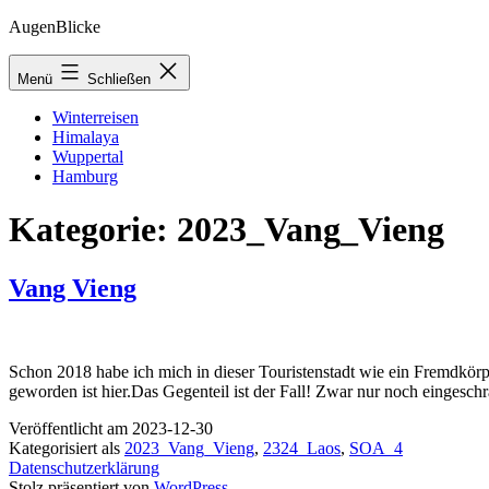
Zum
AugenBlicke
Inhalt
springen
Menü
Schließen
Winterreisen
Himalaya
Wuppertal
Hamburg
Kategorie:
2023_Vang_Vieng
Vang Vieng
Schon 2018 habe ich mich in dieser Touristenstadt wie ein Fremdkörp
geworden ist hier.Das Gegenteil ist der Fall! Zwar nur noch eingesc
Veröffentlicht am
2023-12-30
Kategorisiert als
2023_Vang_Vieng
,
2324_Laos
,
SOA_4
Datenschutzerklärung
Stolz präsentiert von
WordPress
.