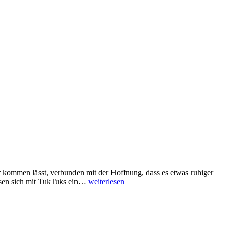
r kommen lässt, verbunden mit der Hoffnung, dass es etwas ruhiger
Vang
assen sich mit TukTuks ein…
weiterlesen
Vieng