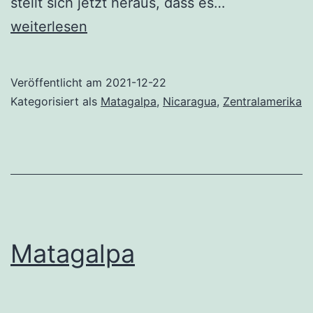
Matagalpa
stellt sich jetzt heraus, dass es…
–
weiterlesen
Parque
Natural
Veröffentlicht am
2021-12-22
Cerro
Kategorisiert als
Matagalpa
,
Nicaragua
,
Zentralamerika
Apante
Matagalpa