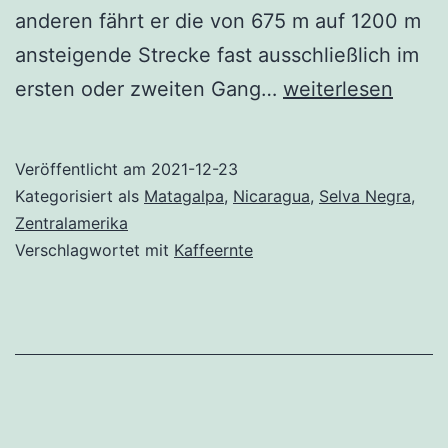
anderen fährt er die von 675 m auf 1200 m
ansteigende Strecke fast ausschließlich im
Selva
ersten oder zweiten Gang…
weiterlesen
Negra
–
Veröffentlicht am
2021-12-23
Schwarzwald
Kategorisiert als
Matagalpa
,
Nicaragua
,
Selva Negra
,
Zentralamerika
Verschlagwortet mit
Kaffeernte