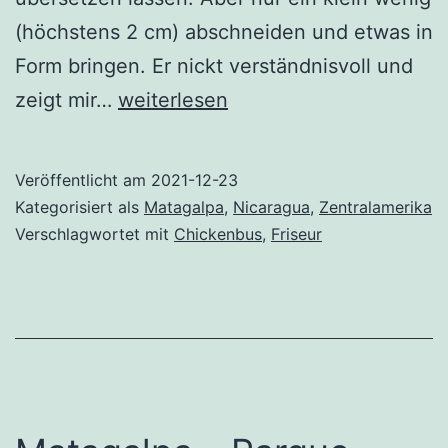
(höchstens 2 cm) abschneiden und etwas in
Form bringen. Er nickt verständnisvoll und
Matagalpa
zeigt mir…
weiterlesen
–
Ruhetag
Veröffentlicht am
2021-12-23
mit
Kategorisiert als
Matagalpa
,
Nicaragua
,
Zentralamerika
Kindheitserinnerungen
Verschlagwortet mit
Chickenbus
,
Friseur