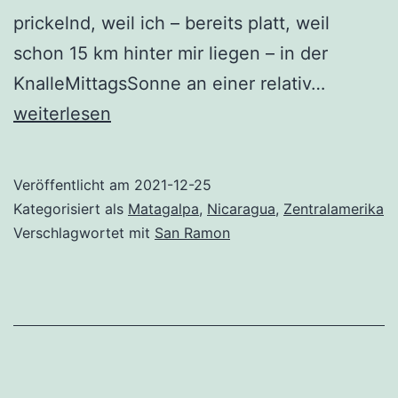
prickelnd, weil ich – bereits platt, weil
schon 15 km hinter mir liegen – in der
von
KnalleMittagsSonne an einer relativ…
Matagal
weiterlesen
nach
San
Veröffentlicht am
2021-12-25
Ramon
Kategorisiert als
Matagalpa
,
Nicaragua
,
Zentralamerika
–
Verschlagwortet mit
San Ramon
Weihnac