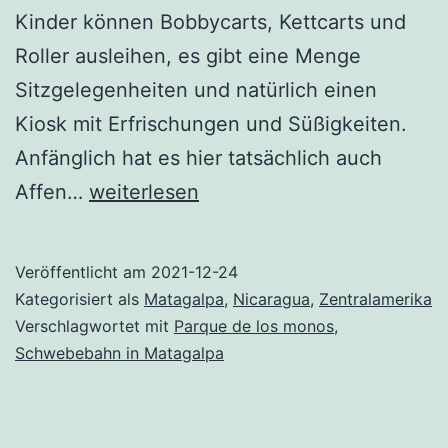
Kinder können Bobbycarts, Kettcarts und
Roller ausleihen, es gibt eine Menge
Sitzgelegenheiten und natürlich einen
Kiosk mit Erfrischungen und Süßigkeiten.
Anfänglich hat es hier tatsächlich auch
Parque
Affen…
weiterlesen
De
Los
Veröffentlicht am
2021-12-24
Monos
Kategorisiert als
Matagalpa
,
Nicaragua
,
Zentralamerika
–
Verschlagwortet mit
Parque de los monos
,
Schwebebahn in Matagalpa
wie
kommt
die