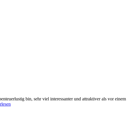
nteuerlustig bin, sehr viel interessanter und attraktiver als vor einem
anulok
rlesen