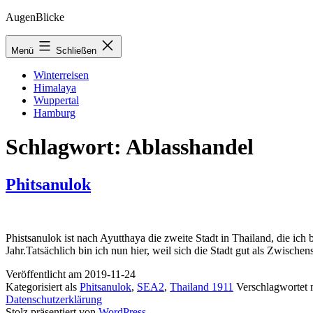
Zum
AugenBlicke
Inhalt
springen
Menü
Schließen
Winterreisen
Himalaya
Wuppertal
Hamburg
Schlagwort:
Ablasshandel
Phitsanulok
Phistsanulok ist nach Ayutthaya die zweite Stadt in Thailand, die ich b
Jahr.Tatsächlich bin ich nun hier, weil sich die Stadt gut als Zwis
Veröffentlicht am
2019-11-24
Kategorisiert als
Phitsanulok
,
SEA2
,
Thailand 1911
Verschlagwortet 
Datenschutzerklärung
Stolz präsentiert von
WordPress
.