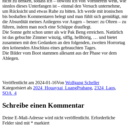
nicht zu denken, sodass ich – obwohl ich von Vornherein weiß, wie
sinnlos dieses Unterfangen ist – einmal den Versuch unternehme,
um Rücksicht und etwas Ruhe zu bitten. Ich werde mit ironischen
bis boshaften Kommentaren belegt und man fühlt sich gemüßigt, mir
die Absurdität meines Anliegens vor Augen – besser: zu Ohren – zu
führen, indem man noch eine Schüppe drauflegt.
Die Sonne geht schon unter als wir Pak Beng erreichen. Natürlich
ist das gebuchte Zimmer winzig, siffig, hellhörig, … und bietet
zusammen mit den Gedanken an den folgenden, zweiten Horrortag
den krönenden Abschluss eines gebrauchten Tages.
Die Bilder vom Boot stammen allesamt aus der Phase vor dem
Ablegen.
Veröffentlicht am
2024-01-16
Von
Wolfgang Scheller
Kategorisiert als
2024_Houayxai_LuangPrabang
,
2324_Laos
,
SOA_4
Schreibe einen Kommentar
Deine E-Mail-Adresse wird nicht veröffentlicht.
Erforderliche
Felder sind mit
*
markiert