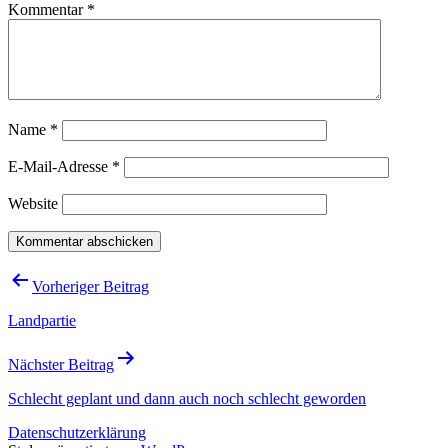
Kommentar
*
Name
*
E-Mail-Adresse
*
Website
Beitragsnavigation
Vorheriger Beitrag
Landpartie
Nächster Beitrag
Schlecht geplant und dann auch noch schlecht geworden
Datenschutzerklärung