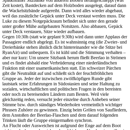
Spätkommer Sitzbänke von anderen Booten herangeschleppt (was
Zeit kostet), Bastdecken auf dem Holzboden ausgelegt, darauf dann
die Wackelsitzbände aufgereiht. Dann wird alles wieder abgebaut,
weil das zusätzliche Gepäck unter Deck verstaut werden muss. Die
Luke zu diesem Notgepäckraum befindet sich unter den gerade
unter großer Mühe aufgebauten Notsitzen. Also abbauen, Gepäck
unter Deck verstauen, Sitze wieder aufbauen.
Gegen 10:30h (statt wie geplant 9:30h) wird dann unter Applaus der
Passagiere endlich abgelegt. Es ist wahnsinnig eng (die Zweier- und
Dreierbänke stehen ähnlich dicht hintereinander wie die Stitze bei
RyanAir) und unbequem. Es ist kühl und die Stimmung verhalten –
aber nur kurz: Um unsere Sitzbank herum fließt Beerlao in Strömen
und es findet alsbald eine Verbrüderung einer niederländischen
Fraktion mit einer usamerikanischen statt. Ein schweizer Pärchen
gibt die Neutralität auf und schließt sich der feuchtfröhlichen
Gruppe an. Jeder der inzwischen zwölfköpfigen Runde gibt
lautstark seine Erfahrungen in Südostasien und seine Haltung zu
sozialen, wirtschaftlichen und politischen Fragen in den bereisten
oder noch zu bereisenden Ländern zum Besten. Weil viele
gleichzeitig reden, versucht jeder einzelne durch Anheben seiner
Stimme bzw. durch ständiges Wiederholen vermeintlich wichtiger
Phrasen Zuhörer zu gewinnen. Einzig beim Grölen von Saufliedern,
dem Anstoßen der Beerlao-Flaschen und dem darauf folgenden
Trinken läuft die Gruppe einigermaßen synchron.
An Flucht oder Ausweichen ist aufgrund der Enge auf dem Boot