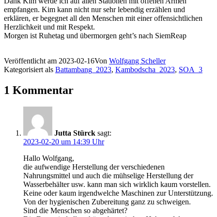
Dank Kim werde ich auf allen Stationen mit offenen Armen
empfangen. Kim kann nicht nur sehr lebendig erzählen und
erklären, er begegnet all den Menschen mit einer offensichtlichen
Herzlichkeit und mit Respekt.
Morgen ist Ruhetag und übermorgen geht’s nach SiemReap
Veröffentlicht am
2023-02-16
Von
Wolfgang Scheller
Kategorisiert als
Battambang_2023
,
Kambodscha_2023
,
SOA_3
1 Kommentar
Jutta Stürck
sagt:
2023-02-20 um 14:39 Uhr
Hallo Wolfgang,
die aufwendige Herstellung der verschiedenen
Nahrungsmittel und auch die mühselige Herstellung der
Wasserbehälter usw. kann man sich wirklich kaum vorstellen.
Keine oder kaum irgendwelche Maschinen zur Unterstützung.
Von der hygienischen Zubereitung ganz zu schweigen.
Sind die Menschen so abgehärtet?