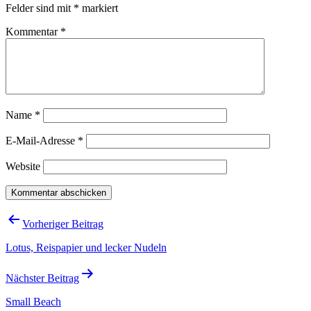
Felder sind mit
*
markiert
Kommentar
*
Name
*
E-Mail-Adresse
*
Website
Beitragsnavigation
Vorheriger Beitrag
Lotus, Reispapier und lecker Nudeln
Nächster Beitrag
Small Beach