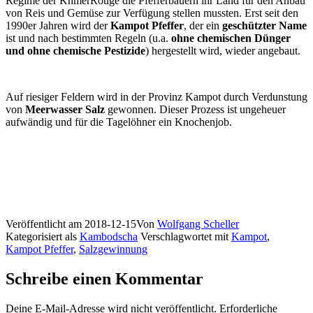
Regime der KhmerRouge die Pfefferbauern ihr Land für den Anbau
von Reis und Gemüse zur Verfügung stellen mussten. Erst seit den
1990er Jahren wird der
Kampot Pfeffer
, der ein
geschützter Name
ist und nach bestimmten Regeln (u.a.
ohne chemischen Dünger
und ohne chemische Pestizide
) hergestellt wird, wieder angebaut.
Auf riesiger Feldern wird in der Provinz Kampot durch Verdunstung
von
Meerwasser Salz
gewonnen. Dieser Prozess ist ungeheuer
aufwändig und für die Tagelöhner ein Knochenjob.
Veröffentlicht am
2018-12-15
Von
Wolfgang Scheller
Kategorisiert als
Kambodscha
Verschlagwortet mit
Kampot
,
Kampot Pfeffer
,
Salzgewinnung
Schreibe einen Kommentar
Deine E-Mail-Adresse wird nicht veröffentlicht.
Erforderliche