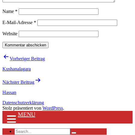
Name
*
E-Mail-Adresse
*
Website
Beitragsnavigation
Vorheriger Beitrag
Kushanalagara
Nächster Beitrag
Hassan
Datenschutzerklärung
Stolz präsentiert von
WordPress
.
MENU
Search