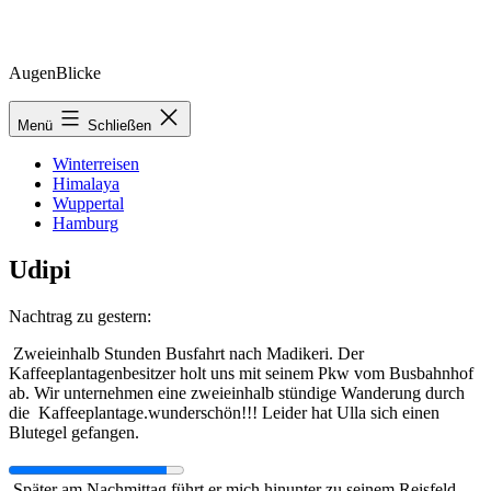
Zum
AugenBlicke
Inhalt
springen
Menü
Schließen
Winterreisen
Himalaya
Wuppertal
Hamburg
Udipi
Nachtrag zu gestern:
Zweieinhalb Stunden Busfahrt nach Madikeri. Der
Kaffeeplantagenbesitzer holt uns mit seinem Pkw vom Busbahnhof
ab. Wir unternehmen eine zweieinhalb stündige Wanderung durch
die Kaffeeplantage.wunderschön!!! Leider hat Ulla sich einen
Blutegel gefangen.
Später am Nachmittag führt er mich hinunter zu seinem Reisfeld,