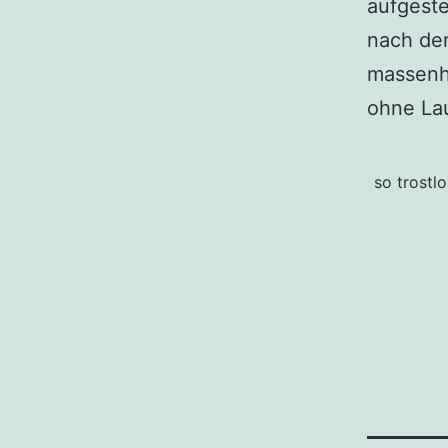
aufgeste
nach der
massenha
ohne La
so trostl