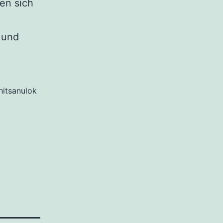
sen sich
 und
hitsanulok