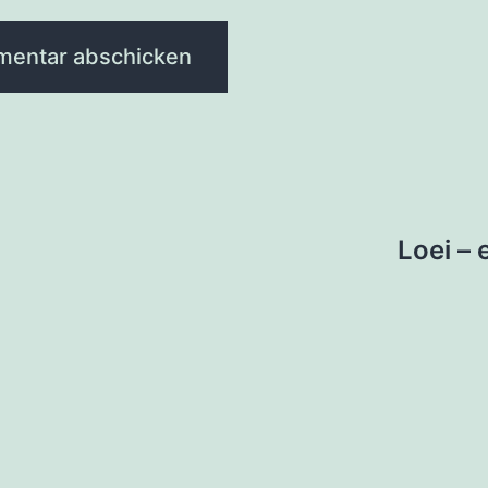
tion
Loei – 