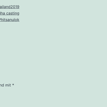
ailand2019
ha casting
Phitsanulok
ind mit
*