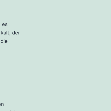
n es
kalt, der
 die
en