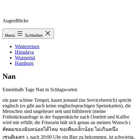
Zum
AugenBlicke
Inhalt
springen
Menü
Schließen
Winterreisen
Himalaya
Wuppertal
Hamburg
Nan
Eineinhalb Tage Nan in Schlagworten
ein paar schöne Tempel, kaum jemand (im Servicebereich) spricht
englisch (es gibt auch keine englischsprachigen Speisekarten), die
Menschen sind ungeheuer nett und hilfsbereit (meine
Frühstücksanfrage in der Suppenküche nach Omelett und Kaffee
wird mir erfüllt; die Friseurin hält sich genau an meinen Wunsch (
ตัดผมของฉันหน่อยได้ไหม ขอเพียงเล็กน้อย ไม่เกินหนึ่ง
เซนติเมตร ), nach 20:00 Uhr ein Bier zu bekommen, ist schwierig,