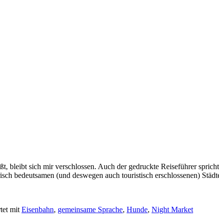
, bleibt sich mir verschlossen. Auch der gedruckte Reiseführer spri
torisch bedeutsamen (und deswegen auch touristisch erschlossenen) Städ
tet mit
Eisenbahn
,
gemeinsame Sprache
,
Hunde
,
Night Market