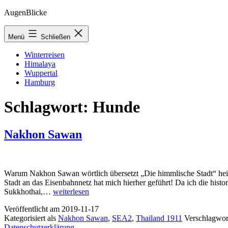
Zum
AugenBlicke
Inhalt
springen
Menü
Schließen
Winterreisen
Himalaya
Wuppertal
Hamburg
Schlagwort:
Hunde
Nakhon Sawan
Warum Nakhon Sawan wörtlich übersetzt „Die himmlische Stadt“ heißt
Stadt an das Eisenbahnnetz hat mich hierher geführt! Da ich die his
Nakhon
Sukkhothai,…
weiterlesen
Sawan
Veröffentlicht am
2019-11-17
Kategorisiert als
Nakhon Sawan
,
SEA2
,
Thailand 1911
Verschlagwor
Datenschutzerklärung