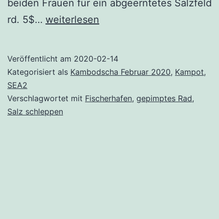
beiden Frauen für ein abgeerntetes Salzfeld
Kampot
rd. 5$…
weiterlesen
–
Landpartie
Veröffentlicht am
2020-02-14
Kategorisiert als
Kambodscha Februar 2020
,
Kampot
,
SEA2
Verschlagwortet mit
Fischerhafen
,
gepimptes Rad
,
Salz schleppen