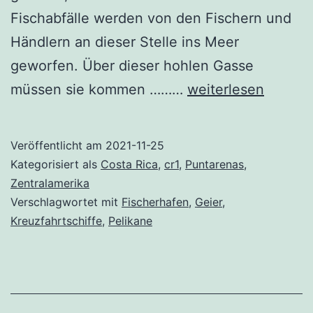
Fischabfälle werden von den Fischern und
Händlern an dieser Stelle ins Meer
geworfen. Über dieser hohlen Gasse
Pelikane
müssen sie kommen ………
weiterlesen
und
Geier
Veröffentlicht am
2021-11-25
im
Kategorisiert als
Costa Rica
,
cr1
,
Puntarenas
,
Fischerhafen
Zentralamerika
Verschlagwortet mit
Fischerhafen
,
Geier
,
von
Kreuzfahrtschiffe
,
Pelikane
Puntarenas