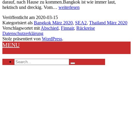
darauf, nach Hause zu kommen.Bangkok ist wie immer laut,
Bangkok
hektisch und dreckig. Vom…
weiterlesen
–
Veröffentlicht am
2020-03-15
auf
Kategorisiert als
Bangkok März 2020
,
SEA2
,
Thailand März 2020
ein
Verschlagwortet mit
Abschied
,
Finnair
,
Rückreise
Wiedersehen
Datenschutzerklärung
Stolz präsentiert von
WordPress
.
MENU
Search