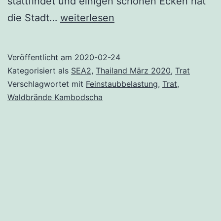
stattfindet und einigen schönen Ecken hat
Thailand
die Stadt…
weiterlesen
again
–
Veröffentlicht am
2020-02-24
Trat
Kategorisiert als
SEA2
,
Thailand März 2020
,
Trat
Verschlagwortet mit
Feinstaubbelastung
,
Trat
,
Waldbrände Kambodscha