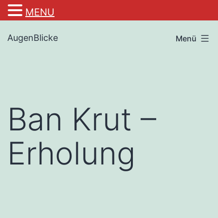
MENU
Zum
AugenBlicke
Menü
Inhalt
springen
Ban Krut –
Erholung