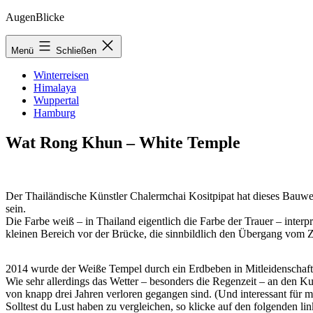
Zum
AugenBlicke
Inhalt
springen
Menü
Schließen
Winterreisen
Himalaya
Wuppertal
Hamburg
Wat Rong Khun – White Temple
Der Thailändische Künstler Chalermchai Kositpipat hat dieses Bauwerk
sein.
Die Farbe weiß – in Thailand eigentlich die Farbe der Trauer – inter
kleinen Bereich vor der Brücke, die sinnbildlich den Übergang vom Z
2014 wurde der Weiße Tempel durch ein Erdbeben in Mitleidenschaft
Wie sehr allerdings das Wetter – besonders die Regenzeit – an den Ku
von knapp drei Jahren verloren gegangen sind. (Und interessant für 
Solltest du Lust haben zu vergleichen, so klicke auf den folgenden l