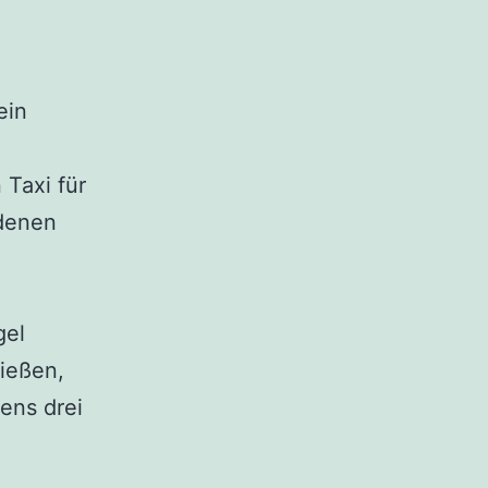
ein
 Taxi für
edenen
gel
ließen,
tens drei