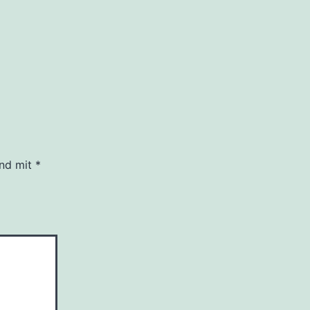
ind mit
*