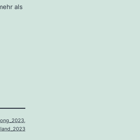
mehr als
hong_2023
,
iland_2023