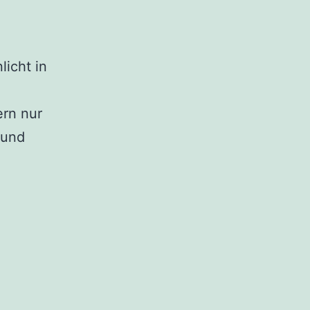
icht in
ern nur
 und