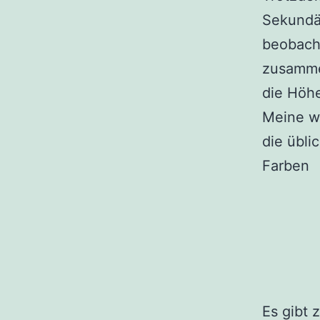
Sekundär
beobach
zusamme
die Höhe
Meine we
die übli
Farben
Es gibt 