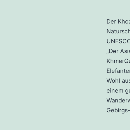
Der Khoa
Natursch
UNESCO 
„Der Asi
KhmerGu
Elefant
Wohl aus
einem g
Wanderwe
Gebirgs-