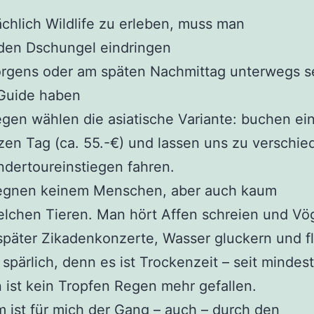
chlich Wildlife zu erleben, muss man
n den Dschungel eindringen
orgens oder am späten Nachmittag unterwegs s
 Guide haben
gen wählen die asiatische Variante: buchen ein
en Tag (ca. 55.-€) und lassen uns zu verschi
dertoureinstiegen fahren.
egnen keinem Menschen, aber auch kaum
lchen Tieren. Man hört Affen schreien und Vö
später Zikadenkonzerte, Wasser gluckern und f
 spärlich, denn es ist Trockenzeit – seit mindes
ist kein Tropfen Regen mehr gefallen.
 ist für mich der Gang – auch – durch den