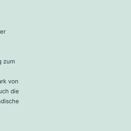
der
g zum
ark von
uch die
ndische