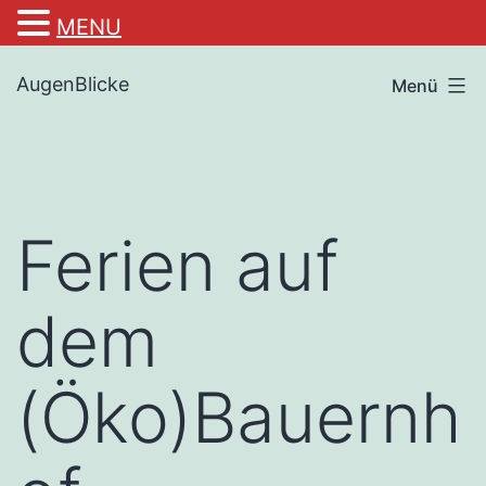
MENU
Zum
AugenBlicke
Menü
Inhalt
springen
Ferien auf
dem
(Öko)Bauernh