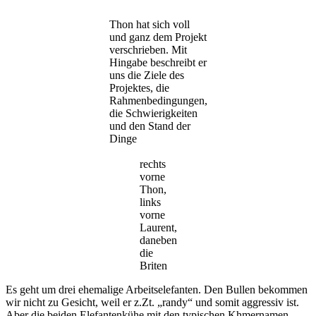
Thon hat sich voll
und ganz dem Projekt
verschrieben. Mit
Hingabe beschreibt er
uns die Ziele des
Projektes, die
Rahmenbedingungen,
die Schwierigkeiten
und den Stand der
Dinge
rechts
vorne
Thon,
links
vorne
Laurent,
daneben
die
Briten
Es geht um drei ehemalige Arbeitselefanten. Den Bullen bekommen
wir nicht zu Gesicht, weil er z.Zt. „randy“ und somit aggressiv ist.
Aber die beiden Elefantenkühe mit den typischen Khmernamen