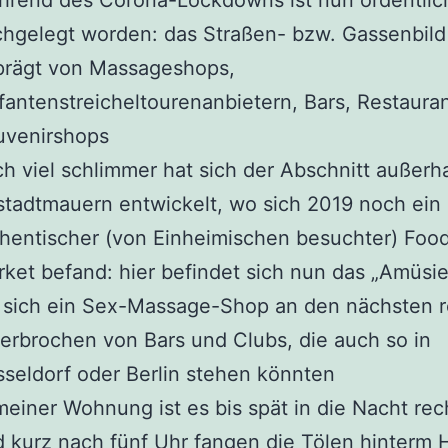
hrend des Corona-Lockdowns ist nun ordentlic
hgelegt worden: das Straßen- bzw. Gassenbild 
prägt von Massageshops,
fantenstreicheltourenanbietern, Bars, Restaura
uvenirshops
h viel schlimmer hat sich der Abschnitt außerh
stadtmauern entwickelt, wo sich 2019 noch ein
hentischer (von Einheimischen besuchter) Foo
ket befand: hier befindet sich nun das „Amüsier
sich ein Sex-Massage-Shop an den nächsten re
erbrochen von Bars und Clubs, die auch so in
seldorf oder Berlin stehen könnten
meiner Wohnung ist es bis spät in die Nacht rech
 kurz nach fünf Uhr fangen die Tölen hinterm 