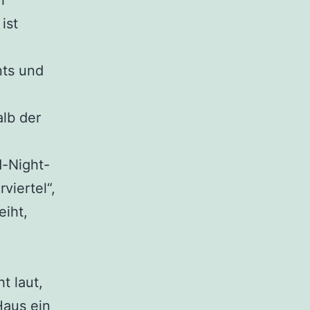
h
ist
nts und
alb der
d-Night-
viertel“,
iht,
t laut,
Haus ein