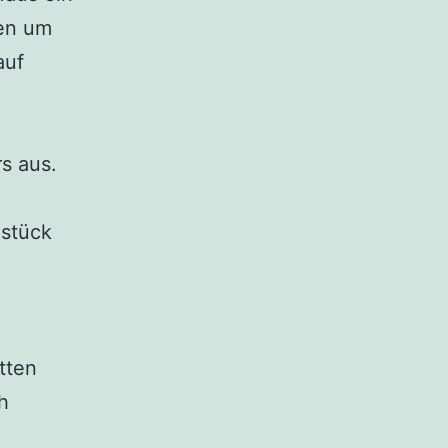
len um
auf
s aus.
hstück
tten
h