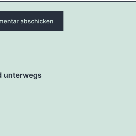
tion
d unterwegs