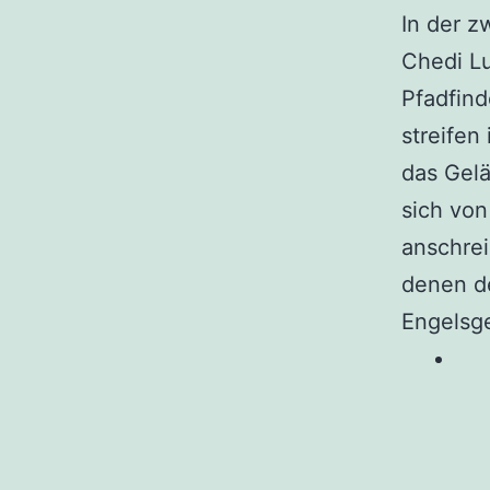
In der z
Chedi Lu
Pfadfind
streifen
das Gelä
sich von
anschrei
denen de
Engelsge