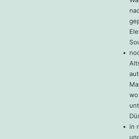
Wä
nac
ge
Ele
So
noc
Alt
aut
Mar
wo 
unt
Düs
in 
und