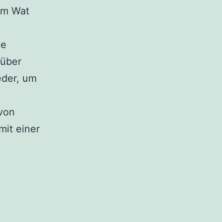
dem Wat
ie
 über
eder, um
 von
mit einer