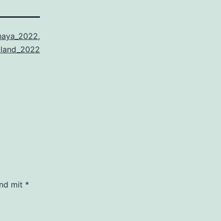
haya_2022
,
iland_2022
ind mit
*