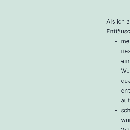
Als ich 
Enttäusc
mei
rie
ein
Woh
qua
ent
aut
sch
wun