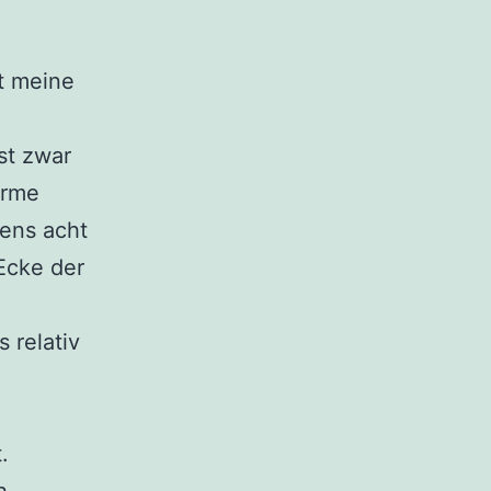
t meine
st zwar
arme
tens acht
Ecke der
 relativ
.