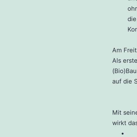
ohr
die
Ko
Am Freit
Als erst
(Bio)Ba
auf die
Mit sein
wirkt da