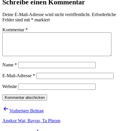
Schreibe einen Kommentar
Deine E-Mail-Adresse wird nicht veröffentlicht.
Erforderliche
Felder sind mit
*
markiert
Kommentar
*
Name
*
E-Mail-Adresse
*
Website
Beitragsnavigation
Vorheriger Beitrag
Angkor Wat, Bayon, Ta Phrom