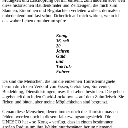
Müdigkeit und Erschöpfung bei mir einstellt, zum anderen aber weil
diese historischen Baudenkmäler und Zeitzeugen, die mich zum
Staunen, Einordnen und Begutachten verleiten wollen, dermaßen
unbedeutend und fast schon lächerlich auf mich wirken, wenn ich
das wahre Leben drumherum spüre.
Kong,
36, seit
20
Jahren
Guid
und
TukTuk-
Fahrer
Da sind die Menschen, die um die einzelnen Touristenmagnete
herum durch den Verkauf von Essen, Getränken, Souvenirs,
Bekleidung, Dienstleistungen, usw. ihr Leben bestreiten. Die gehen
– gebeutelt durch den Covid-Lockdown – auf dem Zahnfleisch. Sie
flehen und bitten, aber meine Möglichkeiten sind begrenzt.
Genau diese Menschen, denen immer noch die Touristenmassen
fehlen, werden noch in diesem Jahr zwangsumgesiedelt. Die
UNESCO hat – so Kong – verfügt, dass in einem bestimmten
großen Radius um ihre Weltkulturerbestätten herum niemand