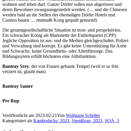
wohnen und leben darf. Ganze Dörfer sollen nun abgerissen und
deren Bewohner zwangsumgesiedelt werden. (… und die Chinesen
werden bald an die Stellen der ehemaligen Dörfer Hotels und
Casinos bauen … mutmaßt Kong gequält grinsend)
Die gesamtgesellschaftliche Situation ist trost- und perspektivlos.
Ein schwacher König als Marionette der Einheitspartei (CPP).
Jegliche Opposition ist aus- und die Medien gleichgeschaltet. Polizei
und Verwaltung sind korrupt. Es gibt keine Unterstützung für Arme
und Schwache, keine Gesundheits- oder Altenfürsorge. Das
Bildungssytem erfüllt höchstens eine Alibifunktion.
Banteay Srey
, der von Frauen gebaute Tempel (weil er so fein
verziert ist, glaubt man)
Banteay Samre
Pre Rup
Veröffentlicht am
2023-02-21
Von
Wolfgang Scheller
Kategorisiert als
Kambodscha_2023
,
SiemReap_2023
,
SOA_3