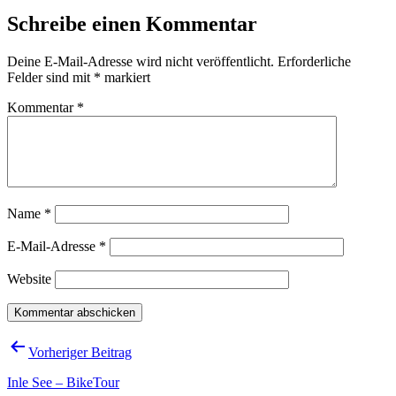
Schreibe einen Kommentar
Deine E-Mail-Adresse wird nicht veröffentlicht.
Erforderliche
Felder sind mit
*
markiert
Kommentar
*
Name
*
E-Mail-Adresse
*
Website
Beitragsnavigation
Vorheriger Beitrag
Inle See – BikeTour