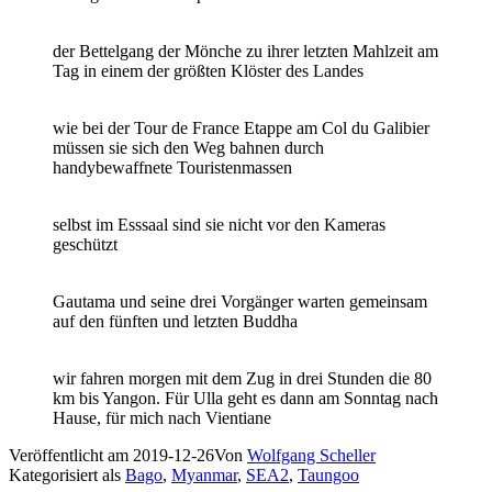
der Bettelgang der Mönche zu ihrer letzten Mahlzeit am
Tag in einem der größten Klöster des Landes
wie bei der Tour de France Etappe am Col du Galibier
müssen sie sich den Weg bahnen durch
handybewaffnete Touristenmassen
selbst im Esssaal sind sie nicht vor den Kameras
geschützt
Gautama und seine drei Vorgänger warten gemeinsam
auf den fünften und letzten Buddha
wir fahren morgen mit dem Zug in drei Stunden die 80
km bis Yangon. Für Ulla geht es dann am Sonntag nach
Hause, für mich nach Vientiane
Veröffentlicht am
2019-12-26
Von
Wolfgang Scheller
Kategorisiert als
Bago
,
Myanmar
,
SEA2
,
Taungoo