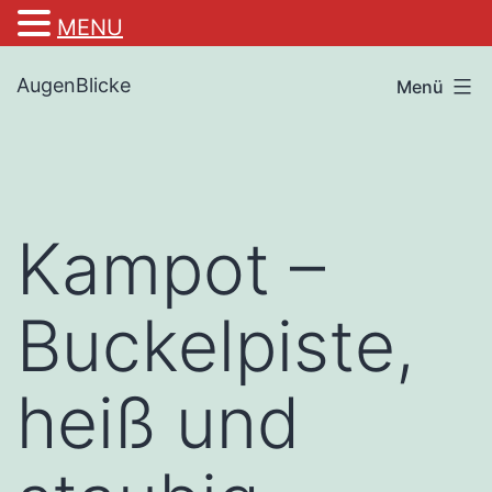
MENU
Zum
AugenBlicke
Menü
Inhalt
springen
Kampot –
Buckelpiste,
heiß und