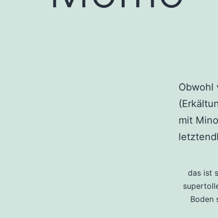
Obwohl w
(Erkältu
mit Mino
letztend
das ist 
supertol
Boden s