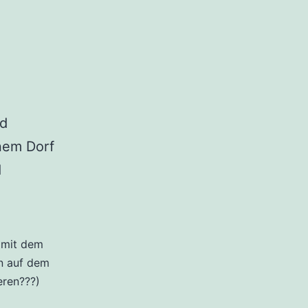
nd
inem Dorf
d
“ mit dem
n auf dem
eren???)