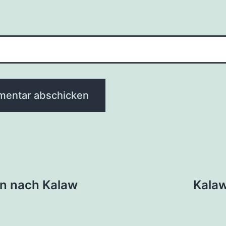
tion
in nach Kalaw
Kalaw