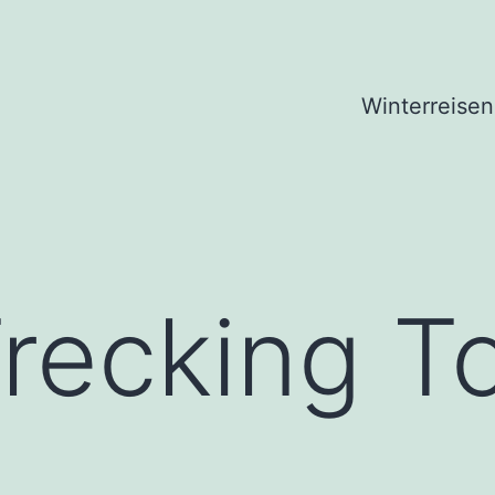
Winterreisen
recking To