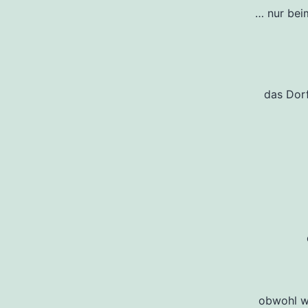
… nur beim
das Dorf
obwohl wi