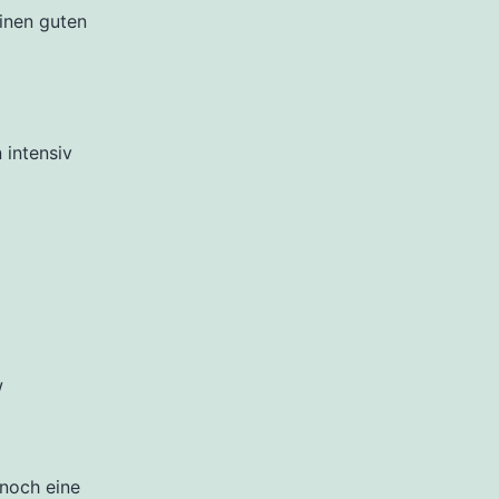
einen guten
 intensiv
w
 noch eine