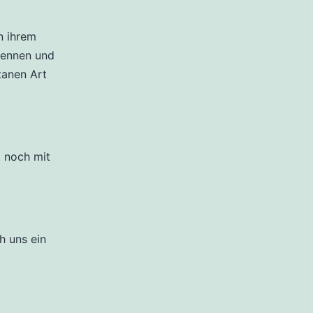
n ihrem
kennen und
tanen Art
 noch mit
h uns ein