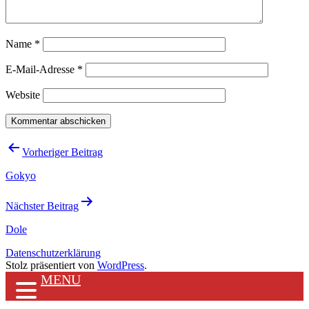
Name
*
E-Mail-Adresse
*
Website
Beitragsnavigation
Vorheriger Beitrag
Gokyo
Nächster Beitrag
Dole
Datenschutzerklärung
Stolz präsentiert von
WordPress
.
MENU