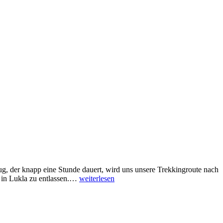
g, der knapp eine Stunde dauert, wird uns unsere Trekkingroute nach
Namche
 in Lukla zu entlassen.…
weiterlesen
Bazar
–
Gokyo
–
Everest