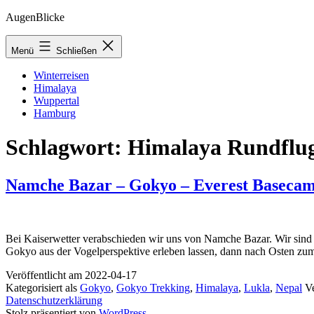
Zum
AugenBlicke
Inhalt
springen
Menü
Schließen
Winterreisen
Himalaya
Wuppertal
Hamburg
Schlagwort:
Himalaya Rundflu
Namche Bazar – Gokyo – Everest Basecamp
Bei Kaiserwetter verabschieden wir uns von Namche Bazar. Wir sind 
Gokyo aus der Vogelperspektive erleben lassen, dann nach Osten zum
Veröffentlicht am
2022-04-17
Kategorisiert als
Gokyo
,
Gokyo Trekking
,
Himalaya
,
Lukla
,
Nepal
V
Datenschutzerklärung
Stolz präsentiert von
WordPress
.