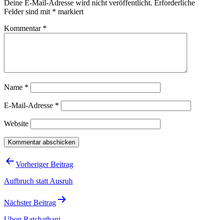
Deine E-Mail-Adresse wird nicht veröffentlicht.
Erforderliche
Felder sind mit
*
markiert
Kommentar
*
Name
*
E-Mail-Adresse
*
Website
Beitragsnavigation
Vorheriger Beitrag
Aufbruch statt Ausruh
Nächster Beitrag
Ubon Ratchathani