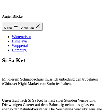
Zum
AugenBlicke
Inhalt
springen
Menü
Schließen
Winterreisen
Himalaya
Wuppertal
Hamburg
Si Sa Ket
Mit diesem Schnappschuss muss ich unbedingt den trubeligen
(Chinese) Night Market von Surin festhalten.
Unser Zug nach Si Sa Ket hat fast zwei Stunden Verspätung.
Die wenigen Caterer auf dem Bahnsteig nehmen’s gelassen –
ebenso der Bahnhofvorsteher. Die Verspätung wird übrigens alle