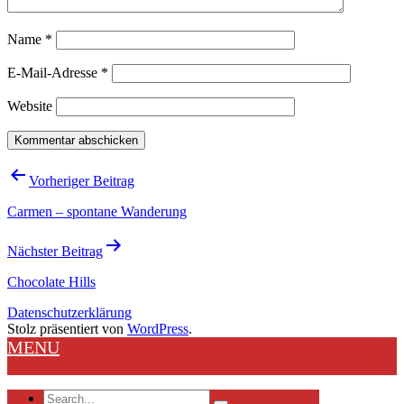
Name
*
E-Mail-Adresse
*
Website
Beitragsnavigation
Vorheriger Beitrag
Carmen – spontane Wanderung
Nächster Beitrag
Chocolate Hills
Datenschutzerklärung
Stolz präsentiert von
WordPress
.
MENU
Search