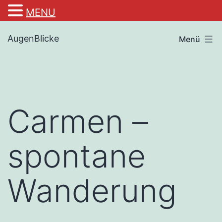
MENU
Zum
AugenBlicke
Menü
Inhalt
springen
Carmen –
spontane
Wanderung