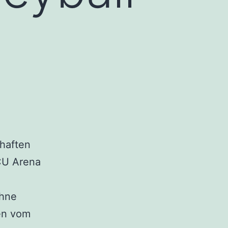
haften
CU Arena
Ohne
uen vom