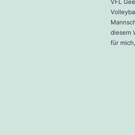
VFL Gee
Volleyba
Mannsch
diesem 
für mich