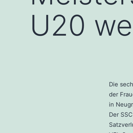
U20 wei
Die sec
der Fra
in Neug
Der SSC 
Satzverl