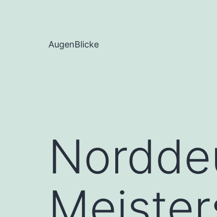
Zum
Inhalt
springen
AugenBlicke
Nordde
Meister