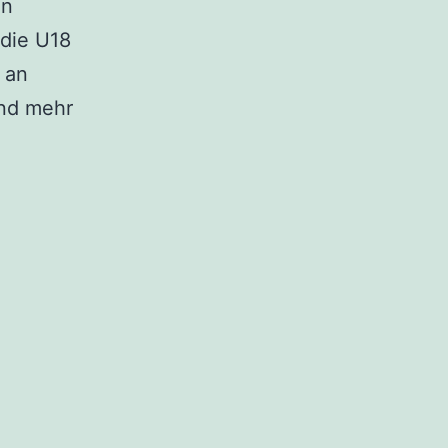
en
 die U18
 an
nd mehr