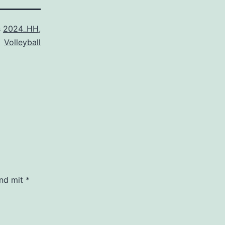
s
2024_HH
,
Volleyball
ind mit
*