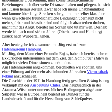
ursprüngliche Überzeugung, man könne freundschaftliche
Beziehungen auch über weite Distanzen halten und pflegen, hat sich
als Illusion heraus gestellt. Zwar liebe ich meine Unabhängigkeit
und komme über lange Strecken sehr gut mit mir selber klar, aber
wenn gewachsene freundschaftliche Bindungen überhaupt nicht
mehr spürbar und belastbar sind und folglich abzusterben drohen,
macht mir das Angst, bereitet mir Sorgen und tut mir weh. Deshalb
werde ich nach rund sieben Jahren (Oberhausen und Hamburg)
zurück nach Wuppertal gehen.
Aber heute gehe ich zusammen mit Jörg erst mal zum
Hafenmuseum Hamburg
.
Mit Jörg, dem Mann einer Freundin Enjas, habe ich bereits mehrere
Exkursionen unternommen mit dem Ziel, den
Hamburger Hafen
in
möglichst vielen Dimensionen zu erkunden.
Am Hafenmuseum angekommen, beschließen wir spontan, uns
einer Führung auf der mehr als einhundert Jahre alten
Viermastbark
Peking
anzuschließen.
Die Geschichte der 1911 in Hamburg fertig gestellten
Peking
ist eng
verknüpft mit der
Ausbeutung Chiles.
Das hauptsächlich in der
Atacama-Wüste unter unmenschlichen Bedingungen abgebaute
Salpeter
war in Europa heiß begehrt als Dünger für die
Landwirtschaft und für die Herstellung von Schießpulver.