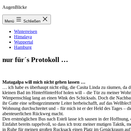
Zum
AugenBlicke
Inhalt
springen
Menü
Schließen
Winterreisen
Himalaya
Wuppertal
Hamburg
nur für´s Protokoll …
Matagalpa will mich nicht gehen lassen …
… ich habe es überhaupt nicht eilig, die Casita Linda zu räumen, da 
kleinen Bad im HinterHinterHof holen will – die Tür zu meiner Wohn
Wimpernschlag lang an einen Wink des Schicksals. Doch die Nachbar
ihr Gatte eine selbstgezimmerte Leiter herbeischafft, auf das Wellbl
Wohnung durchschreitet und – für mich ist er der Held des Tages – d
abenteuerlichen Rückweg macht.
Den erstmöglichen Bus nach Esteli lasse ich sausen in der Hoffnung, 
Einfahrt bereits rappelvoll, so dass ich trotz meiner mutigen Taktik
in Ruhe für meinen großen Rucksack einen Platz im Gepäckraum auf 