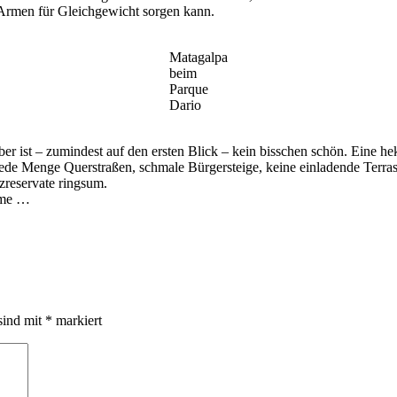
 Armen für Gleichgewicht sorgen kann.
Matagalpa
beim
Parque
Dario
ber ist – zumindest auf den ersten Blick – kein bisschen schön. Eine he
 jede Menge Querstraßen, schmale Bürgersteige, keine einladende Terra
zreservate ringsum.
mme …
sind mit
*
markiert