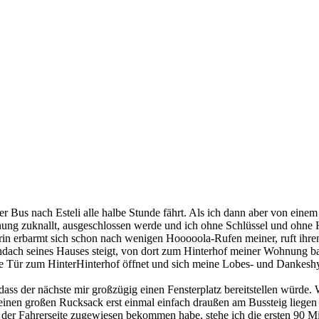
der Bus nach Esteli alle halbe Stunde fährt. Als ich dann aber von ei
ung zuknallt, ausgeschlossen werde und ich ohne Schlüssel und ohne H
in erbarmt sich schon nach wenigen Hooooola-Rufen meiner, ruft ihren
echdach seines Hauses steigt, von dort zum Hinterhof meiner Wohnung ba
ie Tür zum HinterHinterhof öffnet und sich meine Lobes- und Dankeshy
dass der nächste mir großzügig einen Fensterplatz bereitstellen würde.
, meinen großen Rucksack erst einmal einfach draußen am Bussteig liege
der Fahrerseite zugewiesen bekommen habe, stehe ich die ersten 90 M