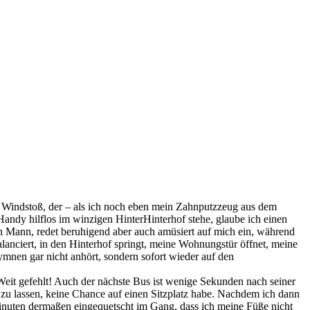
nem Windstoß, der – als ich noch eben mein Zahnputzzeug aus dem
andy hilflos im winzigen HinterHinterhof stehe, glaube ich einen
 Mann, redet beruhigend aber auch amüsiert auf mich ein, während
lanciert, in den Hinterhof springt, meine Wohnungstür öffnet, meine
mnen gar nicht anhört, sondern sofort wieder auf den
 Weit gefehlt! Auch der nächste Bus ist wenige Sekunden nach seiner
n zu lassen, keine Chance auf einen Sitzplatz habe. Nachdem ich dann
inuten dermaßen eingequetscht im Gang, dass ich meine Füße nicht