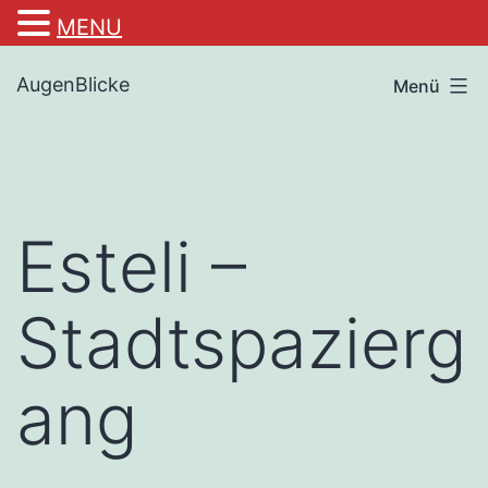
MENU
Zum
AugenBlicke
Menü
Inhalt
springen
Esteli –
Stadtspazierg
ang