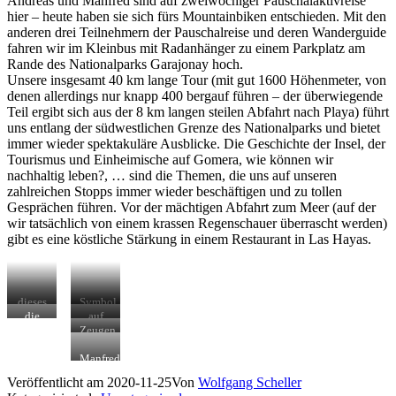
Andreas und Manfred sind auf zweiwöchiger Pauschalaktivreise
hier – heute haben sie sich fürs Mountainbiken entschieden. Mit den
anderen drei Teilnehmern der Pauschalreise und deren Wanderguide
fahren wir im Kleinbus mit Radanhänger zu einem Parkplatz am
Rande des Nationalparks Garajonay hoch.
Unsere insgesamt 40 km lange Tour (mit gut 1600 Höhenmeter, von
denen allerdings nur knapp 400 bergauf führen – der überwiegende
Teil ergibt sich aus der 8 km langen steilen Abfahrt nach Playa) führt
uns entlang der südwestlichen Grenze des Nationalparks und bietet
immer wieder spektakuläre Ausblicke. Die Geschichte der Insel, der
Tourismus und Einheimische auf Gomera, wie können wir
nachhaltig leben?, … sind die Themen, die uns auf unseren
zahlreichen Stopps immer wieder beschäftigen und zu tollen
Gesprächen führen. Vor der mächtigen Abfahrt zum Meer (auf der
wir tatsächlich von einem krassen Regenschauer überrascht werden)
gibt es eine köstliche Stärkung in einem Restaurant in Las Hayas.
dieses
Symbol
Denkmal
für die
die
auf
sybolisiert
Finger-
Fortaleza
1241
Zeugen
El
und
ist mit
m
des
Silbo,
Handhaltung
ihrem
Höhe
letzten
Manfred,
die
bei El
markanten
ein
verheerenden
Peter,
Veröffentlicht am
2020-11-25
Von
Wolfgang Scheller
Pfeifsprache
Silbo
Hochplateau
Eyecatcher
Waldbrandes
Andreas
der
…