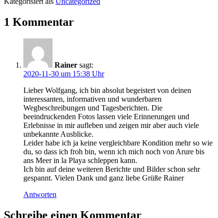
Kategorisiert als
Uncategorized
auf La
(vlnr)
Ureinwohner
Gomera
Gomeras
2012
1 Kommentar
Rainer
sagt:
2020-11-30 um 15:38 Uhr
Lieber Wolfgang, ich bin absolut begeistert von deinen
interessanten, informativen und wunderbaren
Wegbeschreibungen und Tagesberichten. Die
beeindruckenden Fotos lassen viele Erinnerungen und
Erlebnisse in mir aufleben und zeigen mir aber auch viele
unbekannte Ausblicke.
Leider habe ich ja keine vergleichbare Kondition mehr so wie
du, so dass ich froh bin, wenn ich mich noch von Arure bis
ans Meer in la Playa schleppen kann.
Ich bin auf deine weiteren Berichte und Bilder schon sehr
gespannt. Vielen Dank und ganz liebe Grüße Rainer
Antworten
Schreibe einen Kommentar