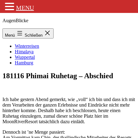
MENU
Zum
AugenBlicke
Inhalt
springen
Menü
Schließen
Winterreisen
Himalaya
Wuppertal
Hamburg
181116 Phimai Ruhetag – Abschied
Ich habe gestern Abend gemerkt, wie „voll“ ich bin und dass ich mit
dem Verarbeiten der ganzen Erlebnisse und Eindrücke nicht mehr
hinterher komme. Deshalb habe ich beschlossen, heute einen
Ruhetag einzulegen, zumal dieser schöne Platz hier im
MoonRiverResort tatsächlich dazu einlädt.
Dennoch ist ’ne Menge passiert:
Am Vormittag kam Chin, der thailändische Mitarbeiter des Resorts