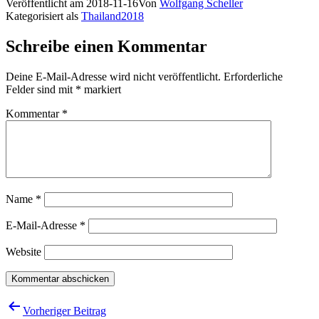
Veröffentlicht am
2018-11-16
Von
Wolfgang Scheller
Kategorisiert als
Thailand2018
Schreibe einen Kommentar
Deine E-Mail-Adresse wird nicht veröffentlicht.
Erforderliche
Felder sind mit
*
markiert
Kommentar
*
Name
*
E-Mail-Adresse
*
Website
Beitragsnavigation
Vorheriger Beitrag