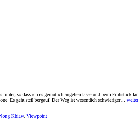
runter, so dass ich es gemütlich angehen lasse und beim Frühstück la
Der
ne. Es geht steil bergauf. Der Weg ist wesentlich schwieriger…
weite
späte
Vogel
Nong Khiaw
,
Viewpoint
frisst
den
Wur