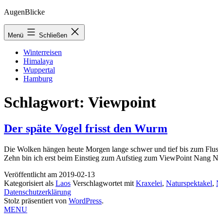
Zum
AugenBlicke
Inhalt
springen
Menü
Schließen
Winterreisen
Himalaya
Wuppertal
Hamburg
Schlagwort:
Viewpoint
Der späte Vogel frisst den Wurm
Die Wolken hängen heute Morgen lange schwer und tief bis zum Fluss 
Zehn bin ich erst beim Einstieg zum Aufstieg zum ViewPoint Nang No
Veröffentlicht am
2019-02-13
Kategorisiert als
Laos
Verschlagwortet mit
Kraxelei
,
Naturspektakel
,
Datenschutzerklärung
Stolz präsentiert von
WordPress
.
MENU