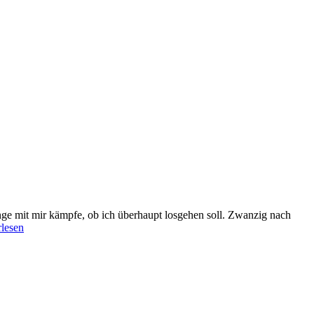
nge mit mir kämpfe, ob ich überhaupt losgehen soll. Zwanzig nach
rlesen
m