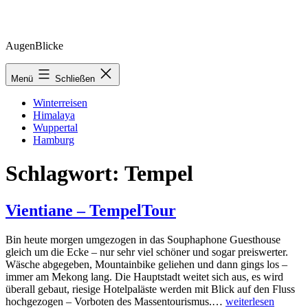
Zum
AugenBlicke
Inhalt
springen
Menü
Schließen
Winterreisen
Himalaya
Wuppertal
Hamburg
Schlagwort:
Tempel
Vientiane – TempelTour
Bin heute morgen umgezogen in das Souphaphone Guesthouse
gleich um die Ecke – nur sehr viel schöner und sogar preiswerter.
Wäsche abgegeben, Mountainbike geliehen und dann gings los –
immer am Mekong lang. Die Hauptstadt weitet sich aus, es wird
überall gebaut, riesige Hotelpaläste werden mit Blick auf den Fluss
Vientiane
hochgezogen – Vorboten des Massentourismus.…
weiterlesen