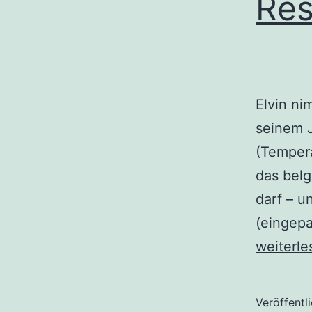
Res
Elvin ni
seinem 
(Tempera
das belg
darf – u
(eingepa
MonteVe
weiterle
Nebelwa
Reserva
Veröffentl