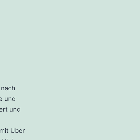
 nach
e und
ert und
 mit Uber