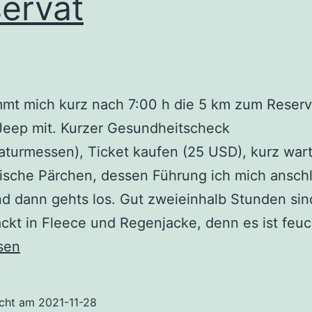
ervat
mmt mich kurz nach 7:00 h die 5 km zum Reserv
Jeep mit. Kurzer Gesundheitscheck
turmessen), Ticket kaufen (25 USD), kurz war
ische Pärchen, dessen Führung ich mich ansch
nd dann gehts los. Gut zweieinhalb Stunden sin
ckt in Fleece und Regenjacke, denn es ist feu
rde
sen
ld
t
icht am
2021-11-28