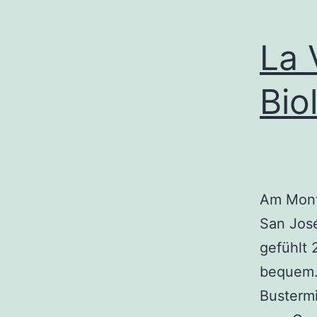
La 
Bio
Am Mont
San Jos
gefühlt 
bequem.
Bustermi