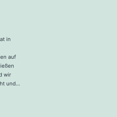
at in
ten auf
ließen
d wir
cht und…