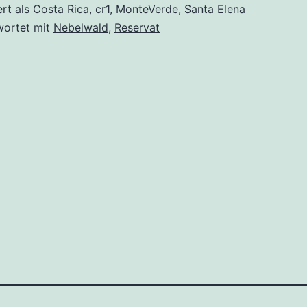
ert als
Costa Rica
,
cr1
,
MonteVerde
,
Santa Elena
wortet mit
Nebelwald
,
Reservat