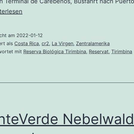
 Terminal de Carebenos, Busfahrt nach Puerto
terlesen
gen
icht am
2022-01-12
erva
ert als
Costa Rica
,
cr2
,
La Virgen
,
Zentralamerika
lógica
wortet mit
Reserva Biológica Tirimbina
,
Reservat
,
Tirimbina
imbina
teVerde Nebelwal